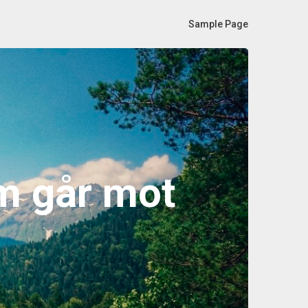
Sample Page
m går mot