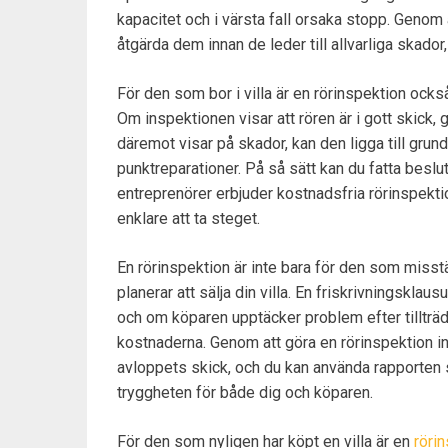
kapacitet och i värsta fall orsaka stopp. Genom 
åtgärda dem innan de leder till allvarliga skado
För den som bor i villa är en rörinspektion också
Om inspektionen visar att rören är i gott skick, g
däremot visar på skador, kan den ligga till grund 
punktreparationer. På så sätt kan du fatta beslu
entreprenörer erbjuder kostnadsfria rörinspektio
enklare att ta steget.
En rörinspektion är inte bara för den som miss
planerar att sälja din villa. En friskrivningsklaus
och om köparen upptäcker problem efter tillträde
kostnaderna. Genom att göra en rörinspektion inn
avloppets skick, och du kan använda rapporten 
tryggheten för både dig och köparen.
För den som nyligen har köpt en villa är en
röri