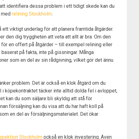
att identifiera dessa problem i ett tidigt skede kan du
r, med
relining Stockholm
.
 ett viktigt underlag för att planera framtida åtgärder.
er den dig tryggheten att veta att allt är bra. Om den
för en offert på åtgärder – till exempel relining eller
t baserat på fakta, inte på gissningar. Många
ner som en del av sin rådgivning, vilket gör det ännu
tänker problem. Det är också en klok åtgärd om du
ul i köpekontraktet täcker inte alltid dolda fel i avloppet,
t kan du som säljare bli skyldig att stå för
an försäljning kan du visa att du har haft koll på
som en del av försäljningsmaterialet. Det ökar
nspektion Stockholm
också en klok investering. Även