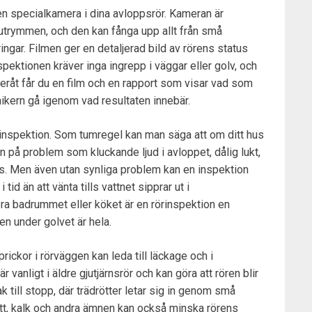
 en specialkamera i dina avloppsrör. Kameran är
a utrymmen, och den kan fånga upp allt från små
ringar. Filmen ger en detaljerad bild av rörens status
spektionen kräver inga ingrepp i väggar eller golv, och
råt får du en film och en rapport som visar vad som
ikern gå igenom vad resultaten innebär.
rinspektion. Som tumregel kan man säga att om ditt hus
n på problem som kluckande ljud i avloppet, dålig lukt,
ags. Men även utan synliga problem kan en inspektion
tid än att vänta tills vattnet sipprar ut i
ra badrummet eller köket är en rörinspektion en
en under golvet är hela.
prickor i rörväggen kan leda till läckage och i
r vanligt i äldre gjutjärnsrör och kan göra att rören blir
k till stopp, där trädrötter letar sig in genom små
fett, kalk och andra ämnen kan också minska rörens