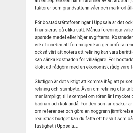
att entreprenören har erfarenhet av att arbeta i
faktorer som grundvattennivåer och markförhåll
För bostadsrättsföreningar i Uppsala är det ocks
finansieras på olika sätt. Många föreningar välj
sparade medel eller höjer avgifterna. Kostnaden f
vilket innebär att föreningen kan genomföra reno
också värt att notera att relining kan vara berätti
kan sänka kostnaden för villaägare. För bostadsr
klokt att rådgöra med en ekonomisk rådgivare för
Slutligen är det viktigt att komma ihåg att priset
relining och stambyte. Även om relining ofta är b
mer lämpligt, till exempel om rören är i mycket d
badrum och kök ändå. För den som är osäker är det
om referenser och göra en noggrann jämförelse 
realistisk budget kan du fatta ett beslut som bå
fastighet i Uppsala.…