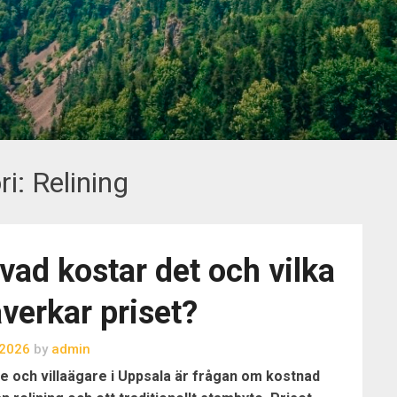
ri:
Relining
 vad kostar det och vilka
åverkar priset?
, 2026
by
admin
e och villaägare i Uppsala är frågan om kostnad