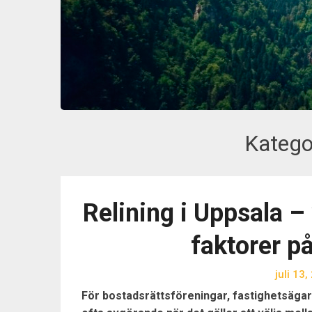
Katego
Relining i Uppsala –
faktorer p
juli 13
För bostadsrättsföreningar, fastighetsägar