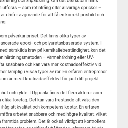
 planering och anpassning. Om det dessutom finns
utföras – som rotintrång eller allvarliga sprickor –
r därför avgörande för att få en korrekt prisbild och
ång.
om påverkar priset. Det finns olika typer av
 avancerade epoxi- och polyuretanbaserade system. I
r med särskilda krav på kemikaliebeständighet, kan det
ven härdningsmetoden – värmehärdning eller UV-
ofta snabbare och kan vara mer kostnadseffektiv vid
er lämplig i vissa typer av rör. En erfaren entreprenör
om är mest kostnadseffektivt för just ditt projekt.
het och rykte. I Uppsala finns det flera aktörer som
n olika företag. Det kan vara frestande att välja den
a ihåg att kvalitet och kompetens kostar. En erfaren
föra arbetet snabbare och med högre kvalitet, vilket
framtida problem. Det är också viktigt att kontrollera