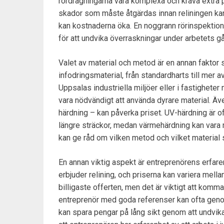
rördragningarna vara komplexa och kräva extra
skador som måste åtgärdas innan reliningen kan 
kan kostnaderna öka. En noggrann rörinspektion ä
för att undvika överraskningar under arbetets g
Valet av material och metod är en annan faktor s
infodringsmaterial, från standardharts till mer
Uppsalas industriella miljöer eller i fastighete
vara nödvändigt att använda dyrare material. Ä
härdning – kan påverka priset. UV-härdning är 
längre sträckor, medan värmehärdning kan vara m
kan ge råd om vilken metod och vilket material s
En annan viktig aspekt är entreprenörens erfaren
erbjuder relining, och priserna kan variera mella
billigaste offerten, men det är viktigt att komm
entreprenör med goda referenser kan ofta genom
kan spara pengar på lång sikt genom att undvika 