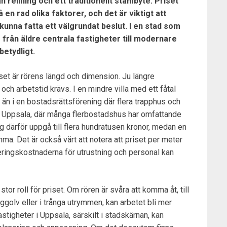
n relining och ett traditionellt stambyte. Priset
 en rad olika faktorer, och det är viktigt att
unna fatta ett välgrundat beslut. I en stad som
från äldre centrala fastigheter till modernare
betydligt.
set är rörens längd och dimension. Ju längre
och arbetstid krävs. I en mindre villa med ett fåtal
 än i en bostadsrättsförening där flera trapphus och
I Uppsala, där många flerbostadshus har omfattande
g därför uppgå till flera hundratusen kronor, medan en
mma. Det är också värt att notera att priset per meter
leringskostnaderna för utrustning och personal kan
tor roll för priset. Om rören är svåra att komma åt, till
golv eller i trånga utrymmen, kan arbetet bli mer
stigheter i Uppsala, särskilt i stadskärnan, kan