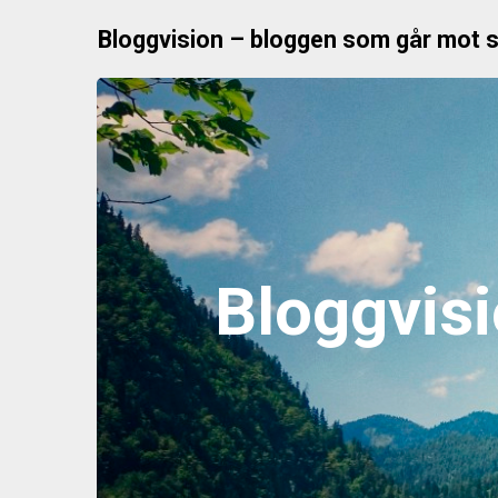
S
Bloggvision – bloggen som går mot
k
i
p
t
o
c
o
n
t
Bloggvis
e
n
t