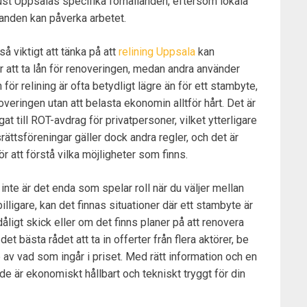
 just Uppsalas specifika förhållanden, eftersom lokala
anden kan påverka arbetet.
å viktigt att tänka på att
relining Uppsala
kan
er att ta lån för renoveringen, medan andra använder
ör relining är ofta betydligt lägre än för ett stambyte,
veringen utan att belasta ekonomin alltför hårt. Det är
gat till ROT-avdrag för privatpersoner, vilket ytterligare
ättsföreningar gäller dock andra regler, och det är
 att förstå vilka möjligheter som finns.
 inte är det enda som spelar roll när du väljer mellan
illigare, kan det finnas situationer där ett stambyte är
åligt skick eller om det finns planer på att renovera
 bästa rådet att ta in offerter från flera aktörer, be
av vad som ingår i priset. Med rätt information och en
de är ekonomiskt hållbart och tekniskt tryggt för din