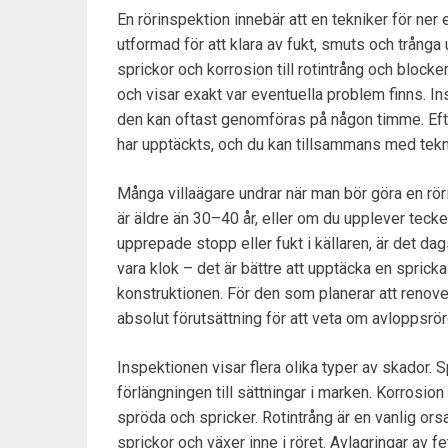
En rörinspektion innebär att en tekniker för ner
utformad för att klara av fukt, smuts och trång
sprickor och korrosion till rotintrång och blocke
och visar exakt var eventuella problem finns. In
den kan oftast genomföras på någon timme. Efte
har upptäckts, och du kan tillsammans med tekn
Många villaägare undrar när man bör göra en rö
är äldre än 30–40 år, eller om du upplever tecke
upprepade stopp eller fukt i källaren, är det d
vara klok – det är bättre att upptäcka en spricka i 
konstruktionen. För den som planerar att renove
absolut förutsättning för att veta om avloppsrör
Inspektionen visar flera olika typer av skador. S
förlängningen till sättningar i marken. Korrosion ä
spröda och spricker. Rotintrång är en vanlig orsa
sprickor och växer inne i röret. Avlagringar av 