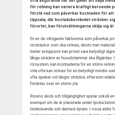
ofta avgörande när det gäller att välja mella
för relining kan variera kraftigt beroende på
förstå vad som påverkar kostnaden för att k
Uppsala, där bostadsbeståndet sträcker sig 
förorter, kan förutsättningarna skilja sig åt 
En av de viktigaste faktorerna som påverkar pri
rörsträckor som ska relinas, desto mer material 
meter avloppsrör kan priset vara betydligt lägre
långa sträckor av huvudstammar ska åtgärdas. 
rörsystem, kan kostnaderna för en större relinin
villa ofta kan relinas för en betydligt mindre su
ofta sjunker vid längre sträckor, eftersom etab
fördelas över en större yta.
Rörens skick och tillgänglighet spelar också en s
exempel om de är placerade under tjocka betong
tidskrävande och därmed dyrare. I vissa äldre fa