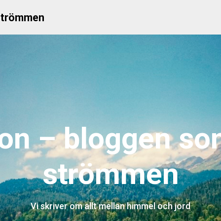
 strömmen
ion – bloggen so
strömmen
Vi skriver om allt mellan himmel och jord