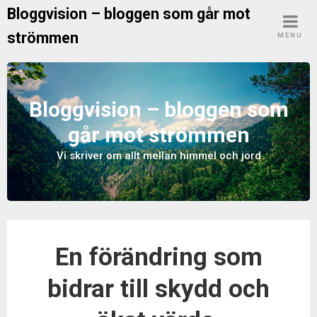
S
Bloggvision – bloggen som går mot
k
strömmen
MENU
i
p
t
o
Bloggvision – bloggen som
c
går mot strömmen
o
n
Vi skriver om allt mellan himmel och jord
t
e
n
t
En förändring som
bidrar till skydd och