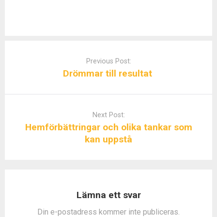
P
o
Previous Post:
s
Drömmar till resultat
t
n
a
Next Post:
v
Hemförbättringar och olika tankar som
i
kan uppstå
g
a
t
i
o
Lämna ett svar
n
Din e-postadress kommer inte publiceras.