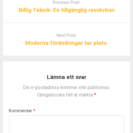
o
Previous Post:
s
Billig Teknik: En tillgänglig revolution
t
n
a
Next Post:
v
Moderna förändringar tar plats
i
g
a
t
i
Lämna ett svar
o
Din e-postadress kommer inte publiceras.
n
Obligatoriska fält är märkta
*
Kommentar
*