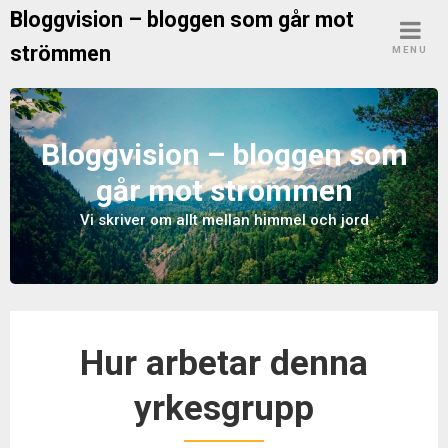
S
Bloggvision – bloggen som går mot
k
strömmen
MENU
i
p
t
o
Bloggvision – bloggen som
c
går mot strömmen
o
n
Vi skriver om allt mellan himmel och jord
t
e
n
t
Hur arbetar denna
yrkesgrupp