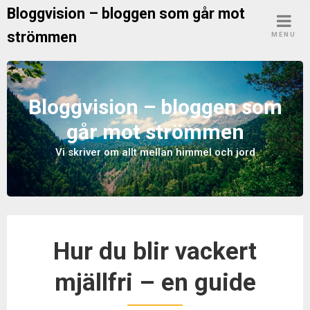
S
Bloggvision – bloggen som går mot
k
strömmen
MENU
i
p
t
o
Bloggvision – bloggen som
c
går mot strömmen
o
n
Vi skriver om allt mellan himmel och jord
t
e
n
t
Hur du blir vackert
mjällfri – en guide