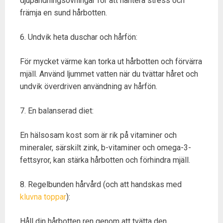
djupandningsövningar för att hantera stress och
främja en sund hårbotten.
6. Undvik heta duschar och hårfön:
För mycket värme kan torka ut hårbotten och förvärra
mjäll. Använd ljummet vatten när du tvättar håret och
undvik överdriven användning av hårfön.
7. En balanserad diet:
En hälsosam kost som är rik på vitaminer och
mineraler, särskilt zink, b-vitaminer och omega-3-
fettsyror, kan stärka hårbotten och förhindra mjäll.
8. Regelbunden hårvård (och att handskas med
kluvna toppar
):
Håll din hårbotten ren genom att tvätta den