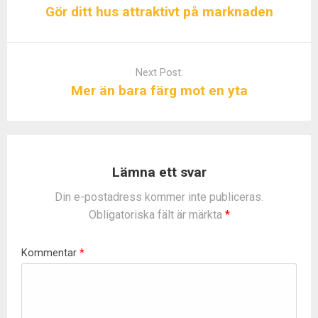
s
Gör ditt hus attraktivt på marknaden
t
n
a
Next Post:
v
Mer än bara färg mot en yta
i
g
a
t
i
Lämna ett svar
o
Din e-postadress kommer inte publiceras.
n
Obligatoriska fält är märkta
*
Kommentar
*