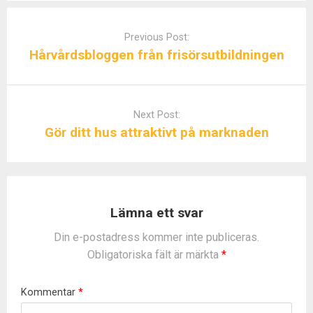
P
o
Previous Post:
s
Hårvårdsbloggen från frisörsutbildningen
t
n
a
Next Post:
v
Gör ditt hus attraktivt på marknaden
i
g
a
t
i
Lämna ett svar
o
Din e-postadress kommer inte publiceras.
n
Obligatoriska fält är märkta
*
Kommentar
*