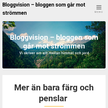
S
Bloggvision – bloggen som går mot
k
strömmen
MENU
i
p
t
o
Bloggvision – bloggen som
c
går mot strömmen
o
n
Vi skriver om allt mellan himmel och jord
t
e
n
t
Mer än bara färg och
penslar