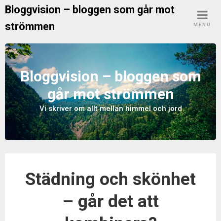
S
Bloggvision – bloggen som går mot
k
strömmen
MENU
i
p
t
o
Bloggvision – bloggen som
c
går mot strömmen
o
n
Vi skriver om allt mellan himmel och jord
t
e
n
t
Städning och skönhet
– går det att