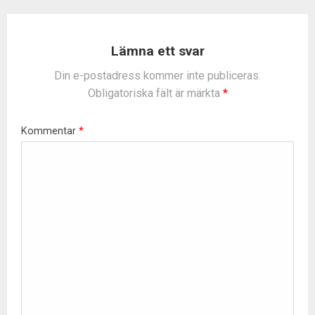
t
i
o
Lämna ett svar
n
Din e-postadress kommer inte publiceras.
Obligatoriska fält är märkta
*
Kommentar
*