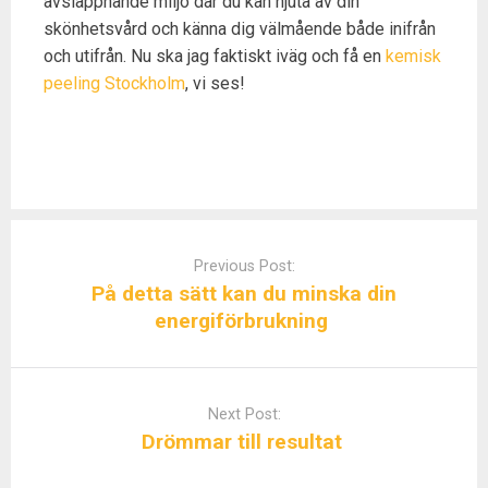
avslappnande miljö där du kan njuta av din
skönhetsvård och känna dig välmående både inifrån
och utifrån. Nu ska jag faktiskt iväg och få en
kemisk
peeling Stockholm
, vi ses!
P
o
Previous Post:
s
På detta sätt kan du minska din
t
energiförbrukning
n
a
v
Next Post:
i
Drömmar till resultat
g
a